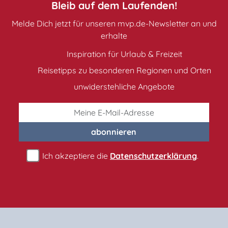
Hotels & Pensionen
Bleib auf dem Laufenden!
Melde Dich jetzt für unseren mvp.de-Newsletter an und
erhalte
Jugendherbergen, Hostels
Inspiration für Urlaub & Freizeit
Reisetipps zu besonderen Regionen und Orten
Reiterhöfe
unwiderstehliche Angebote
Schlosshotels
abonnieren
Ich akzeptiere die
Datenschutzerklärung
.
Schullandheime
Seminarhäuser