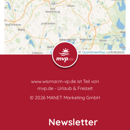
Gruppenunterkünfte
Gutshöfe
Leaflet
| map data ©
OpenStreetMap
contributors
Hausboote
www.wismar.m-vp.de ist Teil von
Herrenhäuser
mvp.de - Urlaub & Freizeit
© 2026
MANET Marketing GmbH
Heuherbergen
Newsletter