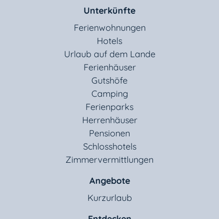
Sporthotels
Unterkünfte
Ferienwohnungen
Hotels
Urlaub auf dem Lande
Urlaub auf dem Lande
Ferienhäuser
Gutshöfe
Wellnesshotels
Camping
Ferienparks
Zimmervermittlungen
Herrenhäuser
Pensionen
Schlosshotels
sonstiges
Zimmervermittlungen
Angebote
alle Unterkünfte
Kurzurlaub
Entdecken