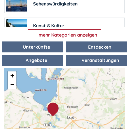
Sehenswürdigkeiten
Bauernhöfe
Kunst & Kultur
mehr Kategorien anzeigen
Familienferienstätten
Unterkünfte
Entdecken
Freizeit & Sport
Angebote
Veranstaltungen
Familienfreundliche Unterkünfte
Wellness
+
−
Ferienhöfe
Shopping
Ferienparks
alles entdecken
Ferienwohnungen & Ferienhäuser