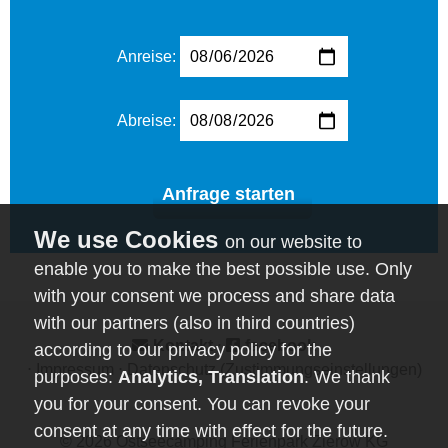
Anreise:
Abreise:
Anfrage starten
on our website to
enable you to make the best possible use. Only
with your consent we process and share data
with our partners (also in third countries)
Kontakt
⋅
facebook
according to our privacy policy for the
⋅
Impressum
⋅
Datenschutz
(Zustimmungseinstellungen)
purposes:
Analytics, Translation
. We thank
you for your consent. You can revoke your
consent at any time with effect for the future.
© 2026
Ostseecamping Ferienpark Zierow KG