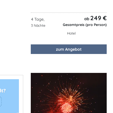
249 €
ab
4 Tage,
Gesamtpreis (pro Person)
3 Nächte
Hotel
zum Angebot