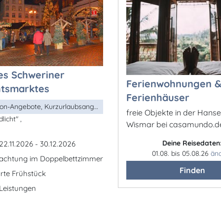
es Schweriner
Ferienwohnungen 
tsmarktes
Ferienhäuser
Nebensaison-Angebote, Kurzurlaubsangebot, ...
freie Objekte in der Hans
licht" ,
Wismar bei casamundo.d
Deine Reisedaten
22.11.2026 - 30.12.2026
01.08. bis 05.08.26
än
nachtung im Doppelbettzimmer
Finden
arte Frühstück
e Leistungen