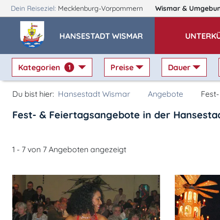
Dein Reiseziel:
Mecklenburg-Vorpommern
Wismar
& Umgebu
HANSESTADT WISMAR
UNTERK
Kategorien
Preise
Dauer
1
Du bist hier:
Hansestadt Wismar
Angebote
Fest
Fest- & Feiertagsangebote in der Hansest
1 - 7 von 7 Angeboten angezeigt