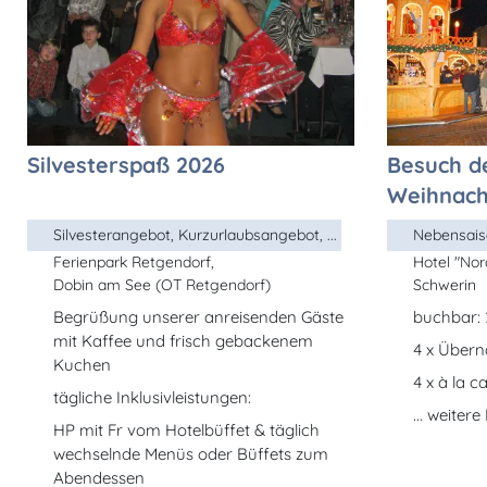
Silvesterspaß 2026
Besuch d
Weihnach
Silvesterangebot, Kurzurlaubsangebot, ...
Ferienpark Retgendorf,
Hotel "Nord
Dobin am See (OT Retgendorf)
Schwerin
Begrüßung unserer anreisenden Gäste
buchbar: 
mit Kaffee und frisch gebackenem
4 x Über
Kuchen
4 x à la c
tägliche Inklusivleistungen:
... weiter
HP mit Fr vom Hotelbüffet & täglich
wechselnde Menüs oder Büffets zum
Abendessen