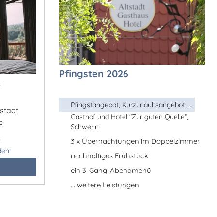
Pfingsten 2026
&
Pfingstangebot, Kurzurlaubsangebot, ...
estadt
Gasthof und Hotel "Zur guten Quelle",
e
Schwerin
:
3 x Übernachtungen im Doppelzimmer
dern
reichhaltiges Frühstück
ein 3-Gang-Abendmenü
... weitere Leistungen