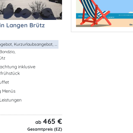
 in Langen Brütz
ngebot, Kurzurlaubsangebot, ...
Bondzio,
ütz
achtung inklusive
frühstück
uffet
g Menüs
e Leistungen
465 €
ab
Gesamtpreis (EZ)