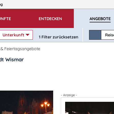
ng
ÜNFTE
ENTDECKEN
ANGEBOTE
Unterkunft
Rei
1
Filter zurücksetzen
- & Feiertagsangebote
adt Wismar
- Anzeige -