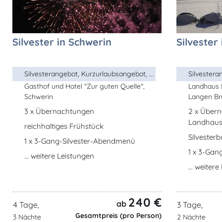
Silvester in Schwerin
Silvester
Silvesterangebot, Kurzurlaubsangebot, ...
Silvestera
Gasthof und Hotel "Zur guten Quelle",
Landhaus 
Schwerin
Langen Br
3 x Übernachtungen
2 x Übern
Landhaus
reichhaltiges Frühstück
Silvesterb
1 x 3-Gang-Silvester-Abendmenü
1 x 3-Gan
... weitere Leistungen
... weiter
240 €
ab
4 Tage,
3 Tage,
Gesamtpreis (pro Person)
3 Nächte
2 Nächte