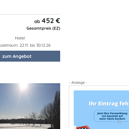
452 €
ab
Gesamtpreis (EZ)
Hotel
eitraum: 22.11. bis 30.12.26
zum Angebot
- Anzeige -