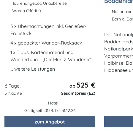
Boddenla
Tourenangebot, Urlaubsreise
Waren (Müritz)
Nationalp
Born a. Da
5 x Übernachtungen inkl. Genießer-
Frühstück
Der Nationa
Boddenlandsc
4 x gepackter Wander-Rucksack
Nationalpark
1 x Tipps, Kartenmaterial und
Vorpommern. 
Wanderführer „Der Müritz-Wanderer“
Halbinsel Dar
... weitere Leistungen
Hiddensee u
525 €
6 Tage,
ab
5 Nächte
Gesamtpreis (EZ)
Hotel
Gültigkeit: 01.01. bis 31.12.26
zum Angebot