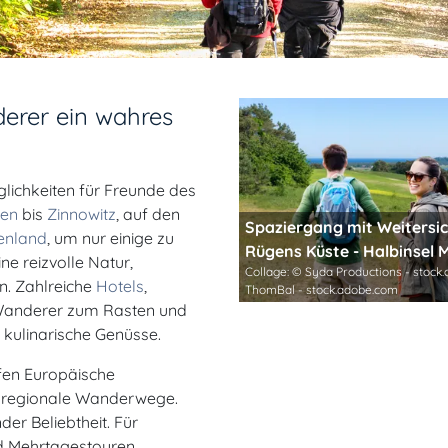
erer ein wahres
lichkeiten für Freunde des
gen
bis
Zinnowitz
, auf den
Spaziergang mit Weitersic
enland
, um nur einige zu
Rügens Küste - Halbinsel
ne reizvolle Natur,
Collage: © Syda Productions - stock
n. Zahlreiche
Hotels
,
ThomBal - stock.adobe.com
Wanderer zum Rasten und
 kulinarische Genüsse.
fen Europäische
e regionale Wanderwege.
er Beliebtheit. Für
d Mehrtagestouren.