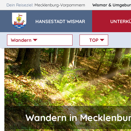
Dein Reiseziel:
Mecklenburg-Vorpommern
Wismar
& Umgebu
HANSESTADT WISMAR
UNTERK
Wandern
TOP
Wandern in Mecklenb