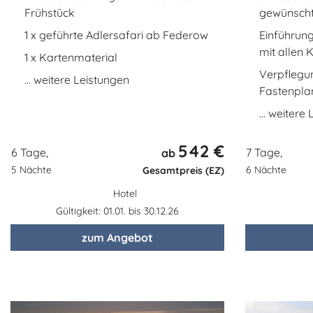
Frühstück
gewünscht
1 x geführte Adlersafari ab Federow
Einführun
mit allen K
1 x Kartenmaterial
Verpflegu
... weitere Leistungen
Fastenpla
... weitere
542 €
6 Tage,
7 Tage,
ab
5 Nächte
6 Nächte
Gesamtpreis (EZ)
Hotel
Gültigkeit: 01.01. bis 30.12.26
zum Angebot