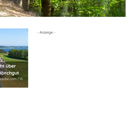
- Anzeige -
ht über
 Mönchgut
.adobe.com / ©