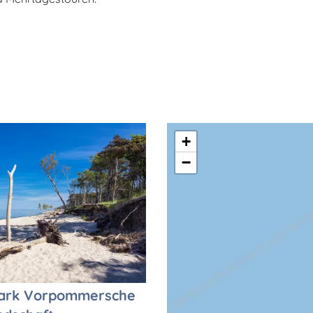
+
−
park Vorpommersche