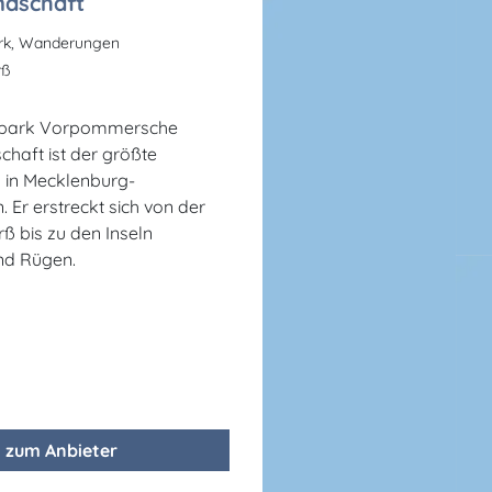
ndschaft
ark, Wanderungen
rß
lpark Vorpommersche
haft ist der größte
 in Mecklenburg-
Er erstreckt sich von der
ß bis zu den Inseln
nd Rügen.
zum Anbieter