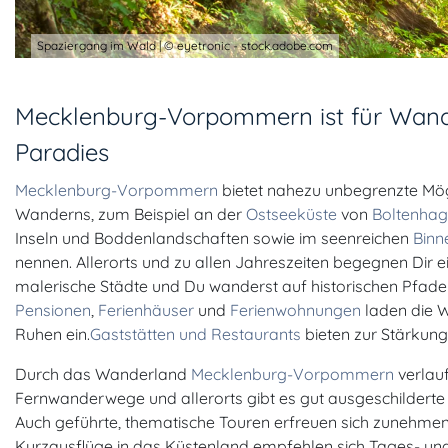
Spaziergang im Wald | © eyetronic - stock.adobe.com
Mecklenburg-Vorpommern ist für Wand
Paradies
Mecklenburg-Vorpommern
bietet nahezu unbegrenzte Mög
Wanderns, zum Beispiel an der
Ostseeküste
von
Boltenha
Inseln und Boddenlandschaften sowie im seenreichen
Binn
nennen. Allerorts und zu allen Jahreszeiten begegnen Dir ei
malerische Städte und Du wanderst auf historischen Pfade
Pensionen
,
Ferienhäuser
und
Ferienwohnungen
laden die 
Ruhen ein.
Gaststätten und Restaurants
bieten zur Stärkung
Durch das Wanderland
Mecklenburg-Vorpommern
verlau
Fernwanderwege und allerorts gibt es gut ausgeschildert
Auch geführte, thematische Touren erfreuen sich zunehmend
Kurzausflüge in das Küstenland empfehlen sich Tages- un