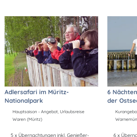
Adlersafari im Müritz-
6 Nächte
Nationalpark
der Ostse
Hauptsaison - Angebot, Urlaubsreise
Kurangebot
Waren (Müritz)
Warnemünd
5 x Übernachtungen inkl. Genießer-
6 x Übern