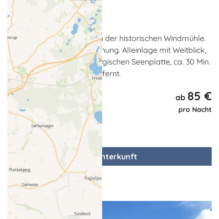
Ferienwohnung
Gotthun
Zwei hochwertige Fewos in der historischen Windmühle.
Für bis zu 5 Pers. pro Wohnung. Alleinlage mit Weitblick,
im Herzen der Mecklenburgischen Seenplatte, ca. 30 Min.
Fußweg von der Müritz entfernt.
85 €
ab
pro Nacht
zur Unterkunft