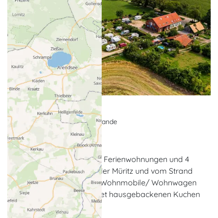
Pension Müritzwiese
Pension, Urlaub auf dem Lande
Gotthun
Die Pension verfügt über 6 Ferienwohnungen und 4
Zimmer etwa 800 m von der Müritz und vom Strand
entfernt. Zudem finden 15 Wohnmobile/ Wohnwagen
Platz. Das kleine Café bietet hausgebackenen Kuchen
an.