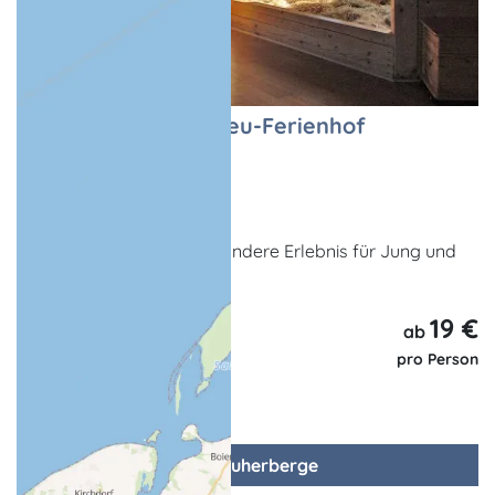
Schlafen im Heu - Heu-Ferienhof
Heuherbergen
Putbus / Ortsteil Altkamp
Hier erwartet Sie das besondere Erlebnis für Jung und
Alt.
19 €
ab
pro Person
zur Heuherberge