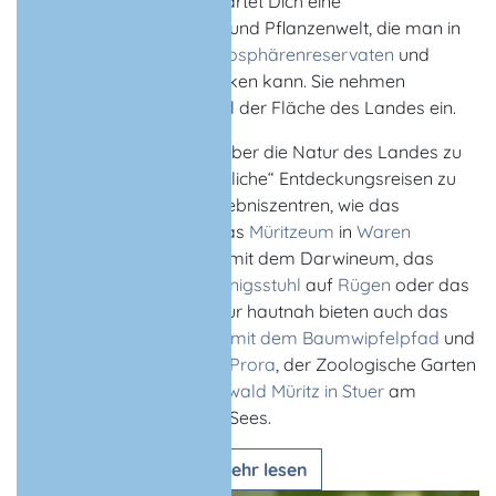
auf die
Insel Usedom
erwartet Dich eine
abwechslungsreiche Tier- und Pflanzenwelt, die man in
drei
Nationalparks
, drei
Biosphärenreservaten
und
sieben
Naturparks
entdecken kann. Sie nehmen
zusammen etwa ein Drittel der Fläche des Landes ein.
Beste Möglichkeiten, sich über die Natur des Landes zu
informieren und auf „natürliche“ Entdeckungsreisen zu
gehen, bieten die Naturerlebniszentren, wie das
Ozeaneum
in
Stralsund
, das
Müritzeum
in
Waren
(Müritz)
, der
Zoo Rostock
mit dem Darwineum, das
Nationalpark-Zentrum Königsstuhl
auf
Rügen
oder das
Pahlhuus in
Zarrentin
. Natur hautnah bieten auch das
Naturerbezentrum Rügen mit dem Baumwipfelpfad
und
der
Erlebnisausstellung in Prora
, der Zoologische Garten
in
Schwerin
und der
Bärenwald Müritz in Stuer
am
südlichen Ufer des Plauer Sees.
mehr lesen