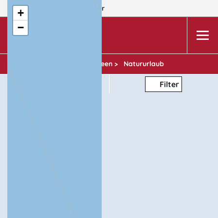
Dein Reiseziel:
MV
Wismar
+
−
WISMAR
Urlaubsideen >
Natururlaub
Thema
Filter