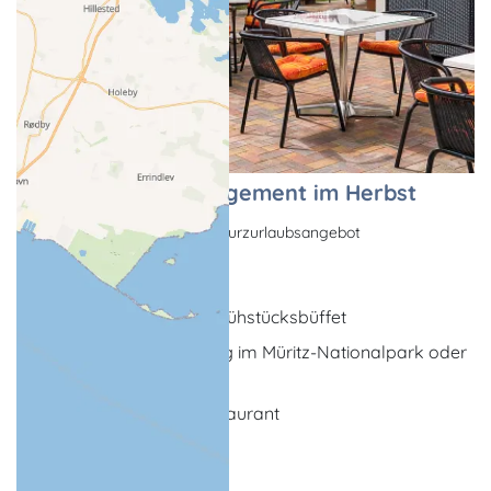
Unser Kranicharrangement im Herbst
Nebensaison-Angebote, Kurzurlaubsangebot
Waren (Müritz)
4 x Übernachtug inkl. Frühstücksbüffet
1 x fachkundige Führung im Müritz-Nationalpark oder
per Schiff
1 x Abendessen im Restaurant
1 x Museumsbesuch