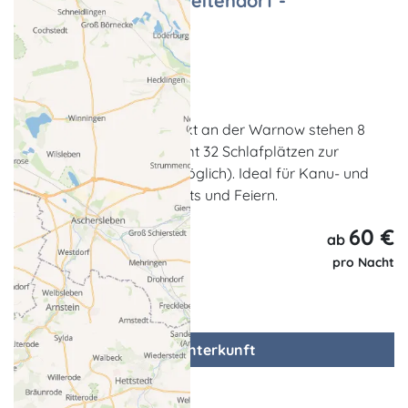
Kanu-Feriencamp Weitendorf -
Ferienhäuser
Ferienhaus
Weitendorf
Im Kanu-Feriencamp direkt an der Warnow stehen 8
Ferienhäuser mit insgesamt 32 Schlafplätzen zur
Verfügung (Aufbettung möglich). Ideal für Kanu- und
Fahrradtouren sowie Events und Feiern.
60 €
ab
pro Nacht
zur Unterkunft