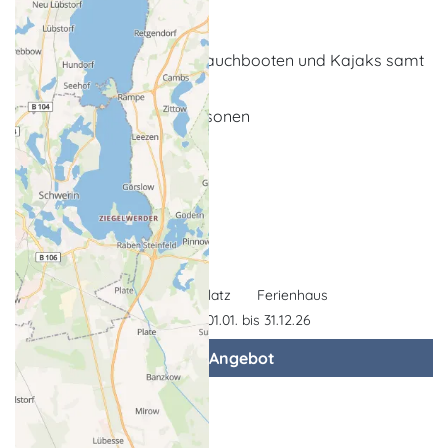
Weitendorf
Verleih von Kanus, Schlauchbooten und Kajaks samt
Ausrüstung
Transfer für max. 8 Personen
Grillplatz, Rastplatz
... weitere Leistungen
Campingplatz
Ferienhaus
Gültigkeit: 01.01. bis 31.12.26
zum Angebot