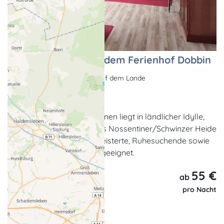
Ferienwohnung auf dem Ferienhof Dobbin
Ferienwohnung, Urlaub auf dem Lande
Dobbertin OT Dobbin
Die Fewo für max. 2 Personen liegt in ländlicher Idylle,
am Rande des Naturparks Nossentiner/Schwinzer Heide
und ist ideal für Naturbegeisterte, Ruhesuchende sowie
Gäste mit eigenem Pferd geeignet.
55 €
ab
pro Nacht