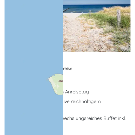
Strandgeflüster
Wellnessangebot, Urlaubsreise
Ostseebad Wustrow
Begrüßungsgetränk am Anreisetag
5 x Übernachtung inklusive reichhaltigem
Frühstücksbuffet
5 x Abendessen als abwechslungsreiches Buffet inkl.
Getränkepaket