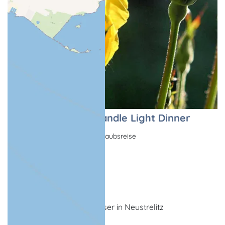
Arrangement mit Candle Light Dinner
Kulinarisches Angebot, Urlaubsreise
Wokuhl-Dabelow
ab 7 Übernachtungen
1 x Candle Light Dinner
im Restaurant Wildwasser in Neustrelitz