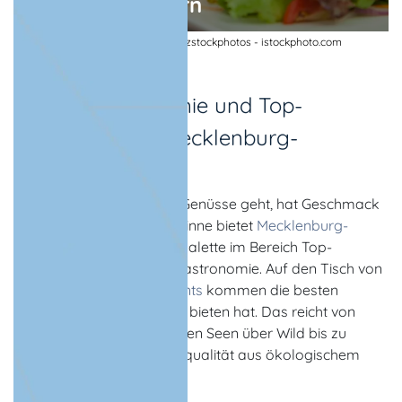
Vorpommern
Gegrillter Fisch an der Ostsee | © zstockphotos - istockphoto.com
Spitzengastronomie und Top-
Restaurants in Mecklenburg-
Vorpommern
Wenn es um kulinarische Genüsse geht, hat Geschmack
viele Facetten. In diesem Sinne bietet
Mecklenburg-
Vorpommern
eine breite Palette im Bereich Top-
Restaurants und Spitzengastronomie. Auf den Tisch von
Gaststätten und Restaurants
kommen die besten
Produkte, die das Land zu bieten hat. Das reicht von
Fisch aus dem Meer und den Seen über Wild bis zu
Fleisch und Geflügel in Bioqualität aus ökologischem
Anbau.