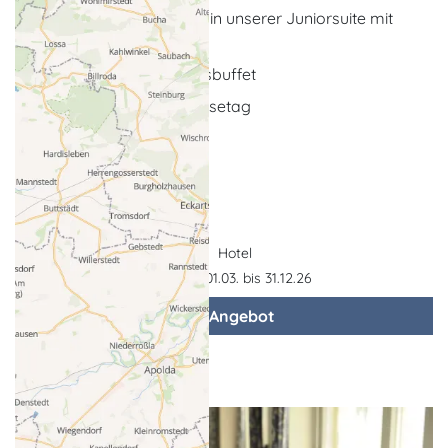
2 x - 5 Übernachtungen in unserer Juniorsuite mit
privater Salzkammer
reichhaltiges Frühstücksbuffet
Kännchen Tee am Anreisetag
... weitere Leistungen
Hotel
Gültigkeit: 01.03. bis 31.12.26
zum Angebot