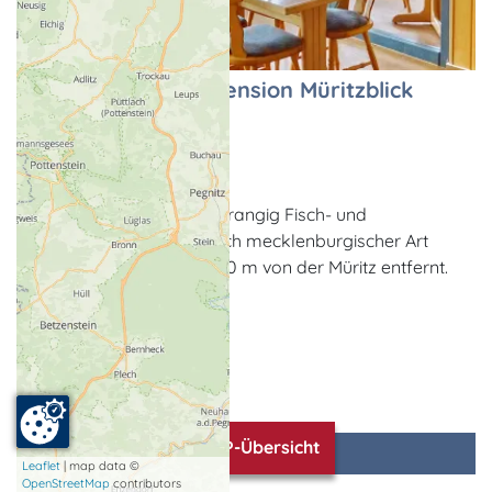
Restaurant in der Pension Müritzblick
Restaurant
Gotthun
Im Restaurant werden vorrangig Fisch- und
Fleischgerichte nach typisch mecklenburgischer Art
serviert. Die Pension ist 800 m von der Müritz entfernt.
TOP-Übersicht
zum Restaurant
Leaflet
| map data ©
OpenStreetMap
contributors