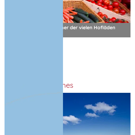
regionales Gemüse in einer der vielen Hofläden
© VRD - stock.adobe.com
- Anzeige -
Top Kulinarisches