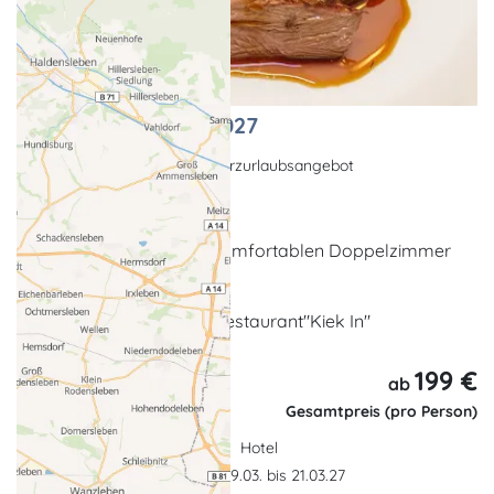
Fisch- & Wildtage 2027
Kulinarisches Angebot, Kurzurlaubsangebot
Plau am See
2 x Übernachtung im komfortablen Doppelzimmer
1 x Menüabend
am 20. März 2027 im Restaurant"Kiek In"
199 €
3 Tage,
ab
2 Nächte
Gesamtpreis (pro Person)
Hotel
Gültigkeit: 19.03. bis 21.03.27