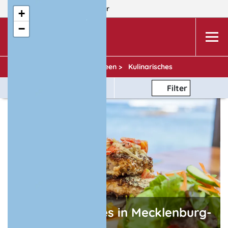
Dein Reiseziel:
MV
Wismar
+
−
WISMAR
Urlaubsideen >
Kulinarisches
Thema
Filter
Kulinarisches in Mecklenburg-