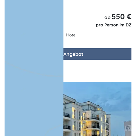
... weitere Leistungen
550 €
6 Tage,
ab
5 Nächte
pro Person im DZ
Hotel
zum Angebot