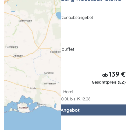
2026
Kulinarisches Angebot, Kurzurlaubsangebot
Ludwigslust
1 x Übernachtung
reichhaltiges Frühstücksbuffet
Eintritt zum Ritteressen
139 €
3 Tage,
ab
2 Nächte
Gesamtpreis (EZ)
Hotel
Gültigkeit: 30.01. bis 19.12.26
zum Angebot