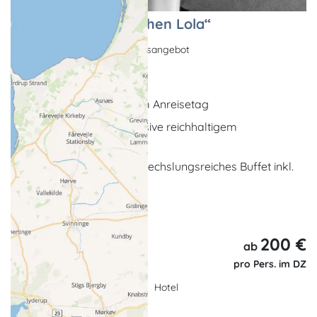
In der Bar „Zur feschen Lola“
Eventangebot, Kurzurlaubsangebot
Ostseebad Wustrow
Begrüßungsgetränk am Anreisetag
2 x Übernachtung inklusive reichhaltigem
Frühstücksbuffet
1 x Abendessen als abwechslungsreiches Buffet inkl.
Getränkepaket
... weitere Leistungen
200 €
3 Tage,
ab
2 Nächte
pro Pers. im DZ
Hotel