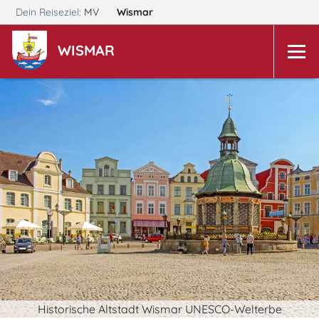
Dein Reiseziel:
MV
Wismar
WISMAR
Historische Altstadt Wismar UNESCO-Welterbe