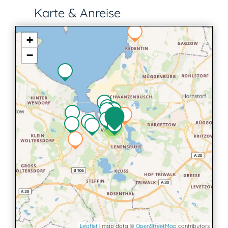
Karte & Anreise
+
−
2
Leaflet
| map data ©
OpenStreetMap
contributors