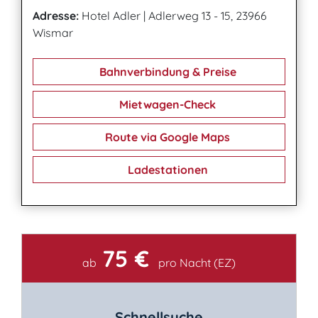
Adresse:
Hotel Adler
|
Adlerweg 13 - 15, 23966
Wismar
Bahnverbindung & Preise
Mietwagen-Check
Route via Google Maps
Ladestationen
75 €
Kontakt
ab
pro Nacht (EZ)
Schnellsuche