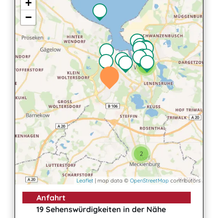
+
−
2
2
2
Leaflet
| map data ©
OpenStreetMap
contributors
Anfahrt
19 Sehenswürdigkeiten in der Nähe