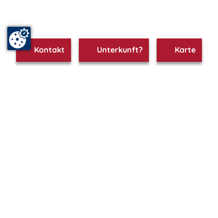
Kontakt
Unterkunft?
Karte
www.wismar.m-vp.de ist Teil von
mvp.de - Urlaub & Freizeit
© 2026
MANET Marketing GmbH