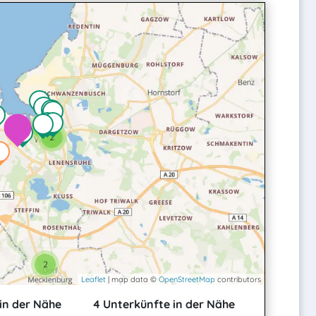
2
2
2
2
Leaflet
| map data ©
OpenStreetMap
contributors
in der Nähe
4 Unterkünfte in der Nähe