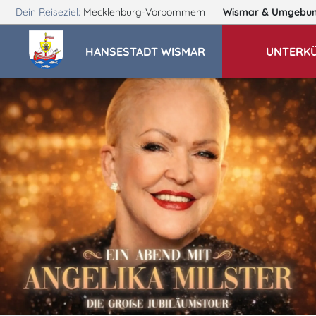
Dein Reiseziel:
Mecklenburg-Vorpommern
Wismar
& Umgebu
HANSESTADT WISMAR
UNTERK