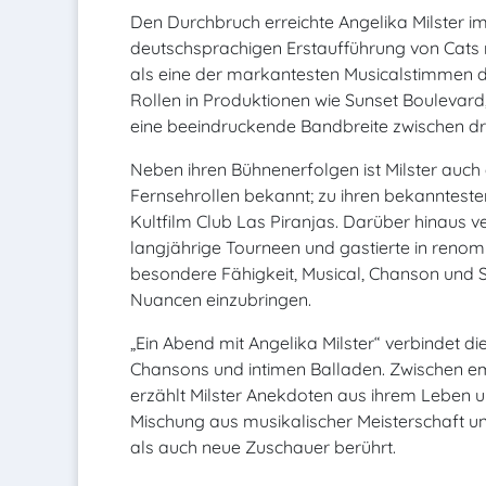
Den Durchbruch erreichte Angelika Milster im 
deutschsprachigen Erstaufführung von Cats m
als eine der markantesten Musicalstimmen de
Rollen in Produktionen wie Sunset Boulevard
eine beeindruckende Bandbreite zwischen d
Neben ihren Bühnenerfolgen ist Milster auch
Fernsehrollen bekannt; zu ihren bekanntesten
Kultfilm Club Las Piranjas. Darüber hinaus v
langjährige Tourneen und gastierte in renomm
besondere Fähigkeit, Musical, Chanson und S
Nuancen einzubringen.
„Ein Abend mit Angelika Milster“ verbindet d
Chansons und intimen Balladen. Zwischen 
erzählt Milster Anekdoten aus ihrem Leben u
Mischung aus musikalischer Meisterschaft un
als auch neue Zuschauer berührt.