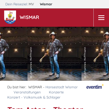
Dein Reiseziel:
MV
Wismar
WISMAR
Du bist hier:
WISMAR -
Hansestadt Wismar
Veranstaltungen
Konzerte
Konzert - Volksmusik & Schlager