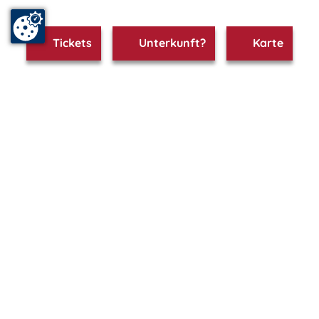
Tickets
Unterkunft?
Karte
www.wismar.m-vp.de ist Teil von
mvp.de - Urlaub & Freizeit
© 2026
MANET Marketing GmbH
Newsletter