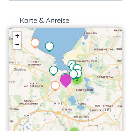
Karte & Anreise
+
−
2
2
2