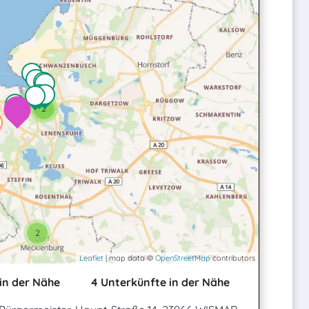
2
2
2
2
Leaflet
| map data ©
OpenStreetMap
contributors
in der Nähe
4 Unterkünfte in der Nähe