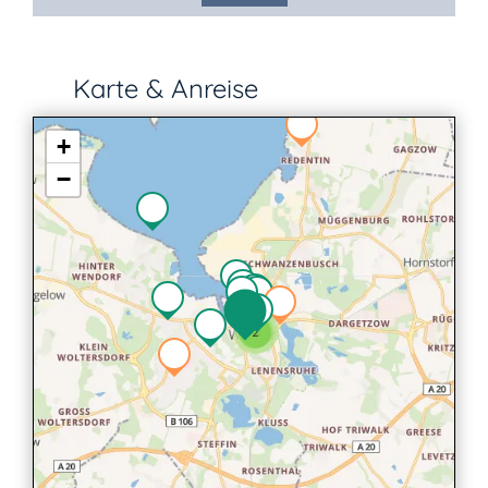
Karte & Anreise
+
−
2
2