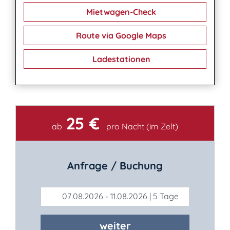
Mietwagen-Check
Route via Google Maps
Ladestationen
25 €
Kontakt
ab
pro Nacht (im Zelt)
Anfrage / Buchung
07.08.2026 - 11.08.2026 | 5 Tage
weiter