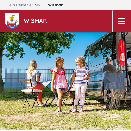
Dein Reiseziel:
MV
Wismar
WISMAR