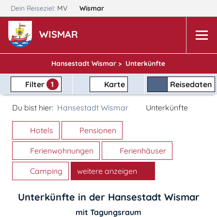
Dein Reiseziel:
MV
Wismar
WISMAR
Hansestadt Wismar >
Unterkünfte
Filter
1
Karte
Reisedaten
Du bist hier:
Hansestadt Wismar
Unterkünfte
Hotels
Pensionen
Ferienwohnungen
Ferienhäuser
Camping
weitere anzeigen
Unterkünfte in der Hansestadt Wismar
mit Tagungsraum